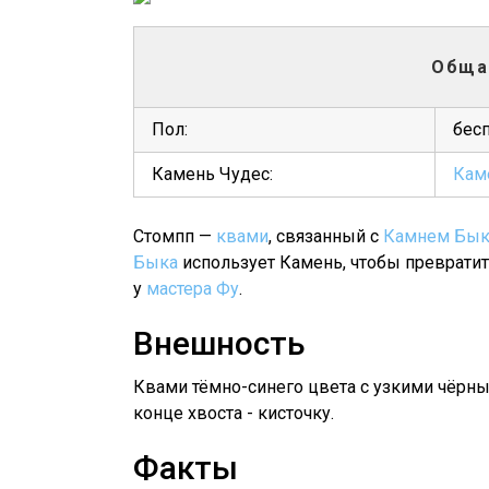
Обща
Пол:
бес
Камень Чудес:
Кам
Стомпп —
квами
, связанный с
Камнем Бык
Быка
использует Камень, чтобы превратить
у
мастера Фу
.
Внешность
Квами тёмно-синего цвета с узкими чёрным
конце хвоста - кисточку.
Факты