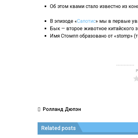
Об этом квами стало известно из конф
В эпизоде «
Сапотис
» мы в первые ув
Бык — второе животное китайского з
Имя Стомпп образовано от «stomp» (т
Р
Ролланд Дюпэн
Related posts