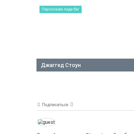
Персонажи леди баг
Джаггед Стоун
Подписаться