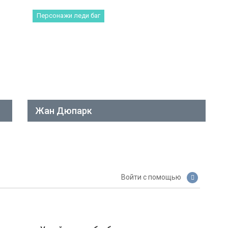
Персонажи леди баг
Жан Дюпарк
Войти с помощью