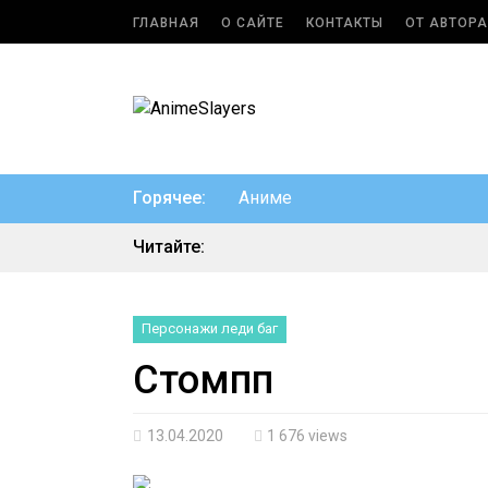
ГЛАВНАЯ
О САЙТЕ
КОНТАКТЫ
ОТ АВТОРА
Горячее:
Аниме
Читайте:
Персонажи леди баг
Стомпп
13.04.2020
1 676 views