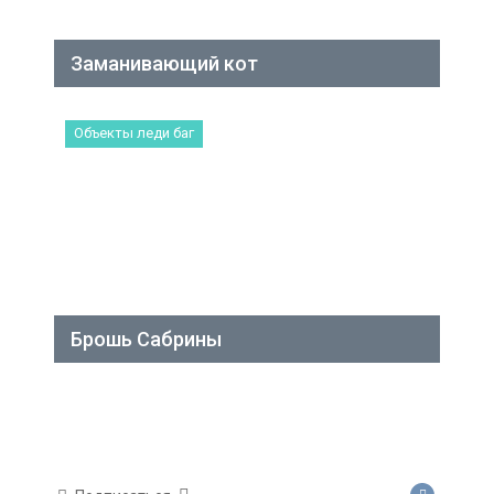
Заманивающий кот
Объекты леди баг
Брошь Сабрины