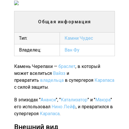
Общая информация
Тип:
Камни Чудес
Владелец:
Ван Фу
Камень Черепахи —
браслет
, в который
может вселиться
Вайзз
и
превратить
владельца
в супергероя
Карапаса
с силой защиты.
В эпизодах "
Ананси
", "
Катализатор
" и "
Маюра
"
его использовал
Нино Лейф
, и превратился в
супергероя
Карапаса
.
Внешний вид