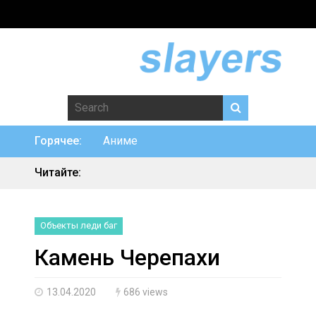
Search for:
Горячее:
Аниме
Читайте:
Объекты леди баг
Камень Черепахи
13.04.2020
686 views