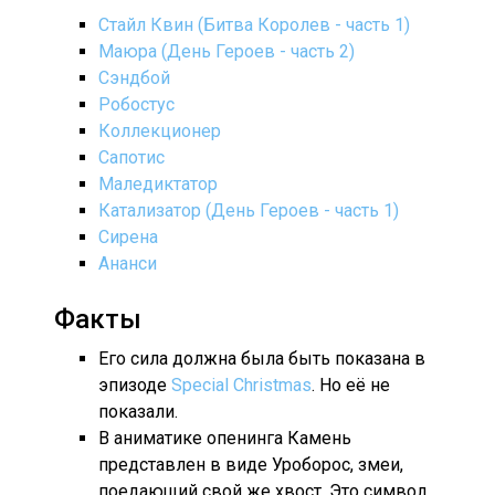
Стайл Квин (Битва Королев - часть 1)
Маюра (День Героев - часть 2)
Сэндбой
Робостус
Коллекционер
Сапотис
Маледиктатор
Катализатор (День Героев - часть 1)
Сирена
Ананси
Факты
Его сила должна была быть показана в
эпизоде
Special Christmas
. Но её не
показали.
В аниматике опенинга Камень
представлен в виде Уроборос, змеи,
поедающий свой же хвост. Это символ