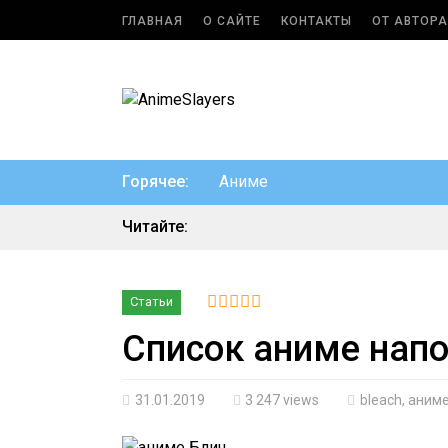
ГЛАВНАЯ
О САЙТЕ
КОНТАКТЫ
ОТ АВТОРА
Горячее:
Аниме
Читайте:
Статьи
Список аниме напо
31.01.2019
3 247 views
bleach
,
аним