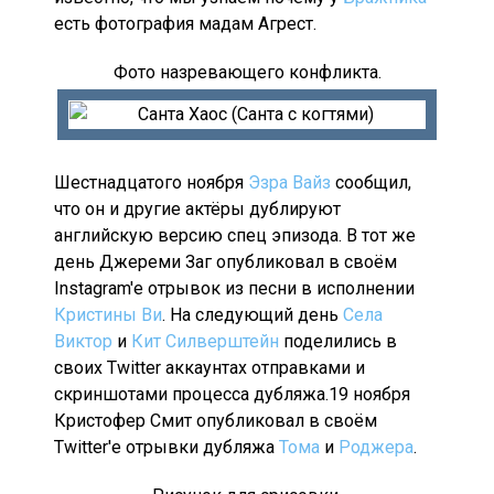
есть фотография мадам Агрест.
Фото назревающего конфликта.
Шестнадцатого ноября
Эзра Вайз
сообщил,
что он и другие актёры дублируют
английскую версию спец эпизода. В тот же
день Джереми Заг опубликовал в своём
Instagram'e отрывок из песни в исполнении
Кристины Ви
. На следующий день
Села
Виктор
и
Кит Силверштейн
поделились в
своих Twitter аккаунтах отправками и
скриншотами процесса дубляжа.19 ноября
Кристофер Смит опубликовал в своём
Twitter'е отрывки дубляжа
Тома
и
Роджера
.