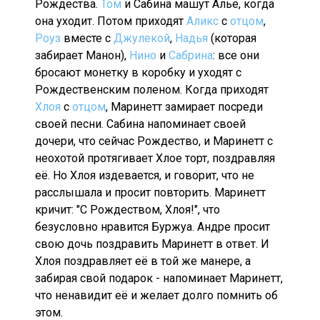
Рождества.
Том
и Сабина машут Алье, когда
она уходит. Потом приходят
Аликс
с
отцом
,
Роуз
вместе с
Джулекой
,
Надья
(которая
забирает Манон),
Нино
и
Сабрина
: все они
бросают монетку в коробку и уходят с
Рождественским поленом. Когда приходят
Хлоя
с
отцом
, Маринетт замирает посреди
своей песни. Сабина напоминает своей
дочери, что сейчас Рождество, и Маринетт с
неохотой протягивает Хлое торт, поздравляя
её. Но Хлоя издевается, и говорит, что не
расслышала и просит повторить. Маринетт
кричит: "С Рождеством, Хлоя!", что
безусловно нравится Буржуа. Андре просит
свою дочь поздравить Маринетт в ответ. И
Хлоя поздравляет её в той же манере, а
забирая свой подарок - напоминает Маринетт,
что ненавидит её и желает долго помнить об
этом.