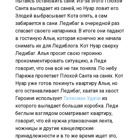
пытаясь остановить сани. Из-за этого Плохой
Санта выпадает из саней, но Нуар ловит его.
Злодей выбрасывает Кота опять, а сам
забирается в сани. Ледибаг в очередной раз
спасает своего напарника. В итоге они падают
в гостиную Альи, которая конечно же начала
снимать их для Ледиблога. Кот Нуар сверху
Ледибаг. Алья просит свою героиню
прокомментировать ситуацию, а Леди
говорит, что она всё не так поняла. По небу
Парижа пролетает Плохой Санта на санях. Кот
Нуар уже готов покинуть квартиру Альи, но
его останавливает Ледибаг, хватая за хвост.
Героиня использует
Талисман Удачи
из
которого выпадает большая коробка. Леди
беглым взглядом осматривает квартиру,
говорит, что ей нужна упаковочная лента,
ножницы и другие канцелярские
принадлежности и в то же время ищет это,