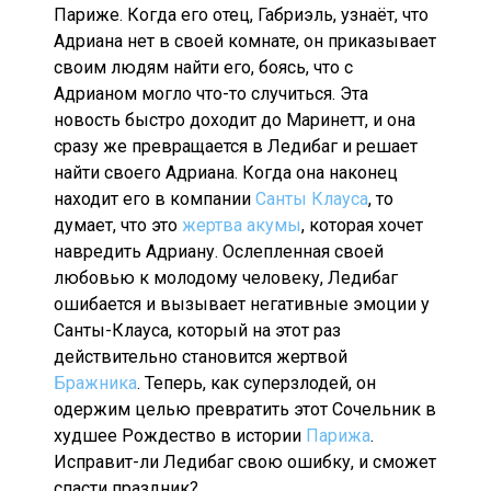
Париже. Когда его отец, Габриэль, узнаёт, что
Адриана нет в своей комнате, он приказывает
своим людям найти его, боясь, что с
Адрианом могло что-то случиться. Эта
новость быстро доходит до Маринетт, и она
сразу же превращается в Ледибаг и решает
найти своего Адриана. Когда она наконец
находит его в компании
Санты Клауса
, то
думает, что это
жертва акумы
, которая хочет
навредить Адриану. Ослепленная своей
любовью к молодому человеку, Ледибаг
ошибается и вызывает негативные эмоции у
Санты-Клауса, который на этот раз
действительно становится жертвой
Бражника
. Теперь, как суперзлодей, он
одержим целью превратить этот Сочельник в
худшее Рождество в истории
Парижа
.
Исправит-ли Ледибаг свою ошибку, и сможет
спасти праздник?