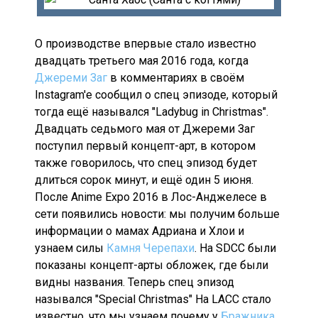
О производстве впервые стало известно
двадцать третьего мая 2016 года, когда
Джереми Заг
в комментариях в своём
Instagram'е сообщил о спец эпизоде, который
тогда ещё назывался "Ladybug in Christmas".
Двадцать седьмого мая от Джереми Заг
поступил первый концепт-арт, в котором
также говорилось, что спец эпизод будет
длиться сорок минут, и ещё один 5 июня.
После Anime Expo 2016 в Лос-Анджелесе в
сети появились новости: мы получим больше
информации о мамах Адриана и Хлои и
узнаем силы
Камня Черепахи
. На SDCC были
показаны концепт-арты обложек, где были
видны названия. Теперь спец эпизод
назывался "Special Christmas" На LACC стало
известно, что мы узнаем почему у
Бражника