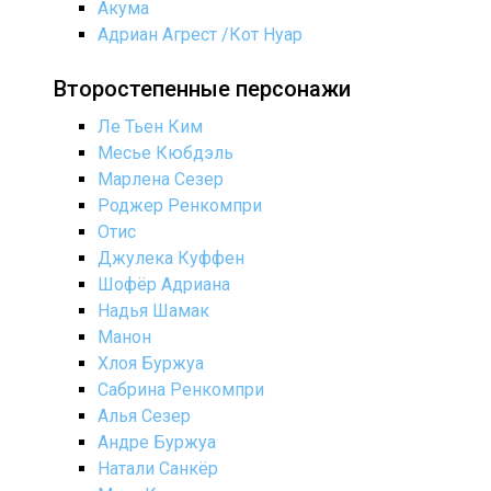
Акума
Адриан Агрест /Кот Нуар
Второстепенные персонажи
Ле Тьен Ким
Месье Кюбдэль
Марлена Сезер
Роджер Ренкомпри
Отис
Джулека Куффен
Шофёр Адриана
Надья Шамак
Манон
Хлоя Буржуа
Сабрина Ренкомпри
Алья Сезер
Андре Буржуа
Натали Санкёр