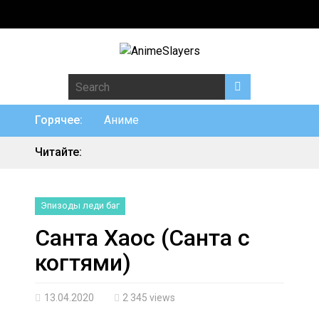
Search for:
Горячее:
Аниме
Читайте:
Эпизоды леди баг
Санта Хаос (Cанта с
когтями)
13.04.2020
2 345 views