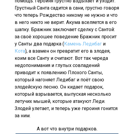
помощь. Героиня грустно вздыхает и уходит.
Грустный Санта садится в сани, грустно говоря
что теперь Рождество никому не нужно и что
в него никто не верит. Акума вселяется в его
шапку. Бражник заключает сделку с Сантой:
за своё хорошее поведение Бражник просит
у Санты два подарка (
Камень Ледибаг
и
Кота
), а взамен он превратит его в злодея,
коим все Санту и считают. Вот так череда
недопонимания и глупых совпадений
приводит к появлению Плохого Санты,
который нагоняет Ледибаг и поёт свою
злодейскую песню. Он кидает подарок,
который взрывается, выпуская несколько
летучих мышей, которые атакуют Леди.
Злодей улетает, и теперь уже героиня гонится
за ним.
А вот что внутри подарков.