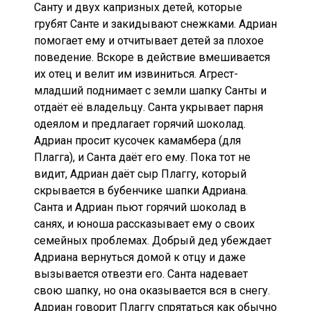
Санту и двух капризных детей, которые
грубят Санте и закидывают снежками. Адриан
помогает ему и отчитывает детей за плохое
поведение. Вскоре в действие вмешивается
их отец и велит им извиниться. Агрест-
младший поднимает с земли шапку Санты и
отдаёт её владельцу. Санта укрывает парня
одеялом и предлагает горячий шоколад.
Адриан просит кусочек камамбера (для
Плагга), и Санта даёт его ему. Пока тот не
видит, Адриан даёт сыр Плаггу, который
скрывается в бубенчике шапки Адриана.
Санта и Адриан пьют горячий шоколад в
санях, и юноша рассказывает ему о своих
семейных проблемах. Добрый дед убеждает
Адриана вернуться домой к отцу и даже
вызывается отвезти его. Санта надевает
свою шапку, но она оказывается вся в снегу.
Адриан говорит Плаггу спрятаться как обычно