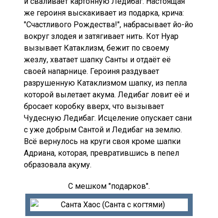
и сваливает картонную Ледибаг. Настоящая
же героиня выскакивает из подарка, крича:
"Счастливого Рождества!", набрасывает йо-йо
вокруг злодея и затягивает нить. Кот Нуар
вызывает Катаклизм, бежит по своему
жезлу, хватает шапку Санты и отдаёт её
своей напарнице. Героиня раздувает
разрушенную Катаклизмом шапку, из пепла
которой вылетает акума. Ледибаг ловит её и
бросает коробку вверх, что вызывает
Чудесную Ледибаг. Исцеление опускает сани
с уже добрым Сантой и Ледибаг на землю.
Всё вернулось на круги своя кроме шапки
Адриана, которая, превратившись в пепел
образовала акуму.
С мешком "подарков".