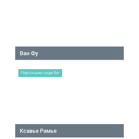
Ван Фу
Персонажи леди баг
Ксавье Рамье