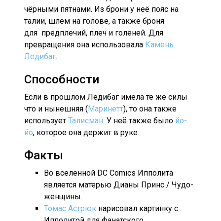
чёрными пятнами. Из брони у неё пояс на
талии, шлем на голове, а также броня
для предплечий, плеч и голеней. Для
превращения она использовала
Камень
Ледибаг
.
Способности
Если в прошлом Ледибаг имела те же силы
что и нынешняя (
Маринетт
), то она также
использует
Талисман
. У неё также было
йо-
йо
, которое она держит в руке.
Факты
Во вселенной DC Comics Ипполита
является матерью Дианы Принс / Чудо-
женщины.
Томас Астрюк
нарисовал картинку с
Ипполитой для фанатского