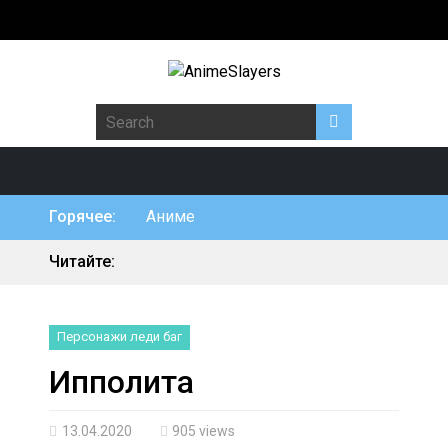
Search for:
Горячее:
Аниме
Читайте:
Персонажи леди баг
Ипполита
13.04.2020
905 views