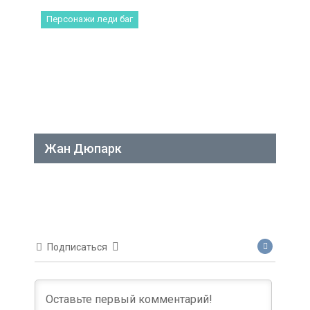
Персонажи леди баг
Жан Дюпарк
Подписаться