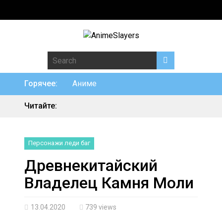
Search for:
Горячее:
Аниме
Читайте:
Персонажи леди баг
Древнекитайский
Владелец Камня Моли
13.04.2020
739 views